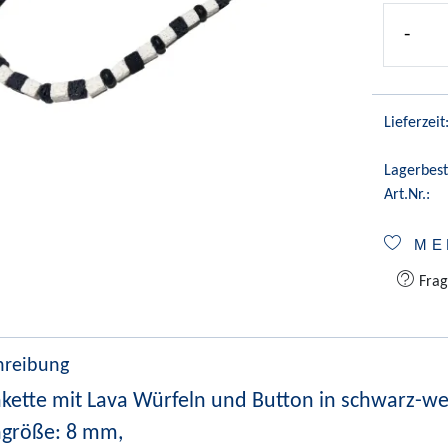
-
Lieferzeit
Lagerbest
Art.Nr.:
ME
Frag
hreibung
nkette mit Lava Würfeln und Button in schwarz-we
ngröße: 8 mm,