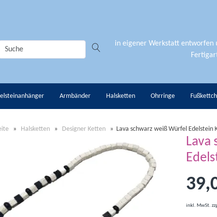
in eigener Werkstatt entworfen
Fertigart
elsteinanhänger
Armbänder
Halsketten
Ohrringe
Fußkettc
eite
»
Halsketten
»
Designer Ketten
»
Lava schwarz weiß Würfel Edelstein 
Lava 
Edels
39,
inkl. MwSt.
zz