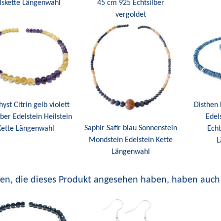
lskette Längenwahl
45 cm 925 Echtsilber
vergoldet
yst Citrin gelb violett
Disthen 
lber Edelstein Heilstein
Edel
Saphir Safir blau Sonnenstein
Kette Längenwahl
Echt
Mondstein Edelstein Kette
L
Längenwahl
en, die dieses Produkt angesehen haben, haben auch