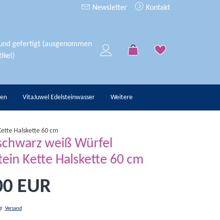
Newsletter
Kontakt
 und gefertigt (ausgenommen
ikel)
hen
VitaJuwel Edelsteinwasser
Weitere
Kette Halskette 60 cm
schwarz weiß Würfel
tein Kette Halskette 60 cm
00 EUR
gl.
Versand