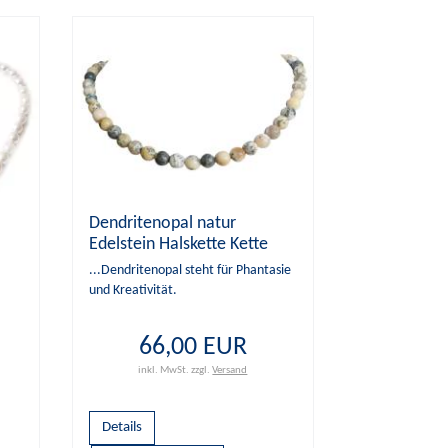
Dendritenopal natur
Edelstein Halskette Kette
Kugelkette
...Dendritenopal steht für Phantasie
und Kreativität.
te
66,00 EUR
inkl. MwSt.
zzgl.
Versand
Details