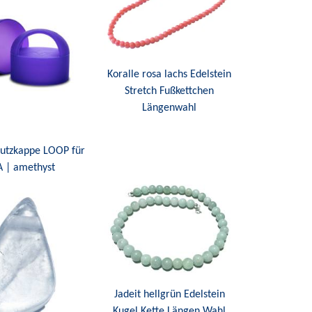
Koralle rosa lachs Edelstein
Stretch Fußkettchen
Längenwahl
hutzkappe LOOP für
A | amethyst
Jadeit hellgrün Edelstein
Kugel Kette Längen Wahl