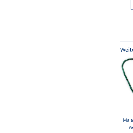
Weite
Malac
we