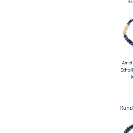
Ha
Ameth
Echtsi
Kund