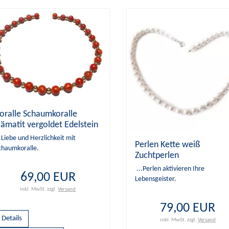
oralle Schaumkoralle
ämatit vergoldet Edelstein
esignerkette Halskette
..Liebe und Herzlichkeit mit
Perlen Kette weiß
ängenwahl
chaumkoralle.
Zuchtperlen
Süßwasserperlen Halsket
...Perlen aktivieren Ihre
69,00 EUR
Collier
Lebensgeister.
inkl. MwSt.
zzgl.
Versand
79,00 EUR
Details
inkl. MwSt.
zzgl.
Versand