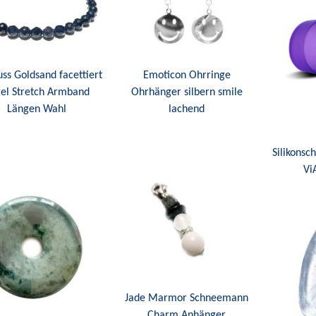
uss Goldsand facettiert
Emoticon Ohrringe
el Stretch Armband
Ohrhänger silbern smile
Längen Wahl
lachend
Silikonsc
Vi
Jade Marmor Schneemann
Charm Anhänger