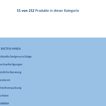
51 von 212
Produkte in dieser Kategorie
 BIETEN IHNEN
viduelle Designvorschläge
schanfertigungen
önliche Beratung
araturen
chenkverpackung
scheine
sletter