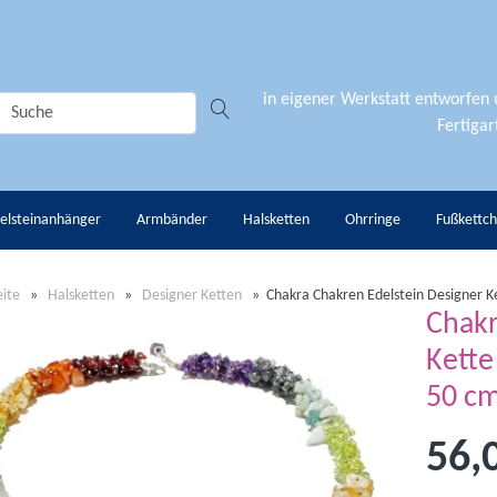
in eigener Werkstatt entworfen
Fertigart
elsteinanhänger
Armbänder
Halsketten
Ohrringe
Fußkettc
eite
»
Halsketten
»
Designer Ketten
»
Chakra Chakren Edelstein Designer Ke
Chakr
Kette
50 c
56,