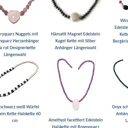
Win
Edelste
ryquarz Nuggets mit
Hämatit Magnet Edelstein
Kett
nquarz Herzanhänger
Kugel Kette mit Silber
Bergkri
a rot Designerkette
Anhänger Längenwahl
Längenwahl
 schwarz weiß Würfel
Onyx sch
ein Kette Halskette 60
Anhän
Amethyst facettiert Edelstein
cm
L
Halskette mit Rosenquarz