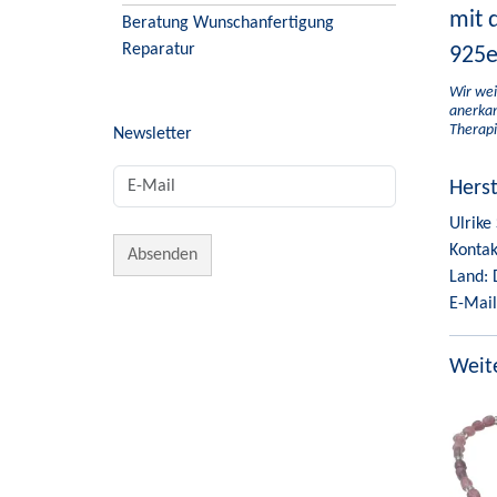
mit 
Beratung Wunschanfertigung
Reparatur
925e
Wir wei
anerkan
Therapi
Newsletter
Hers
Ulrike
Kontak
Land: 
E-Mail
Weite