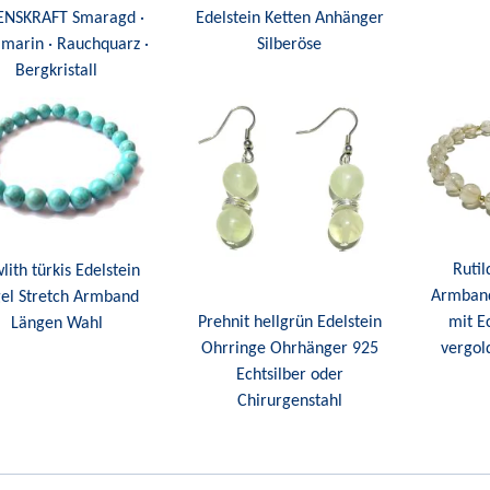
ENSKRAFT Smaragd ·
Edelstein Ketten Anhänger
marin · Rauchquarz ·
Silberöse
Bergkristall
Rutil
lith türkis Edelstein
Armband
el Stretch Armband
Prehnit hellgrün Edelstein
mit E
Längen Wahl
Ohrringe Ohrhänger 925
vergol
Echtsilber oder
Chirurgenstahl