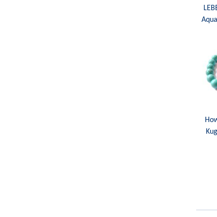
LEB
Aqua
How
Kug