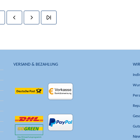
VERSAND & BEZAHLUNG
WIR
Indi
Wun
Pers
Rep
Ges
Gut
New