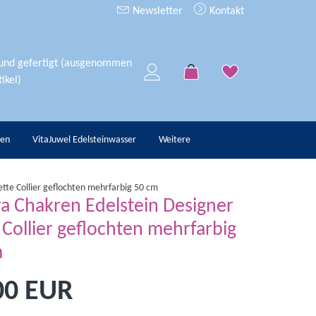
Newsletter
Kontakt
 und gefertigt (ausgenommen
ikel)
hen
VitaJuwel Edelsteinwasser
Weitere
tte Collier geflochten mehrfarbig 50 cm
a Chakren Edelstein Designer
 Collier geflochten mehrfarbig
m
00 EUR