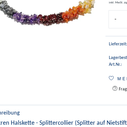
inkl. MwSt.
zz
-
Lieferzeit
Lagerbest
Art.Nr.:
ME
Frag
hreibung
en Halskette - Splittercollier (Splitter auf Nietstif