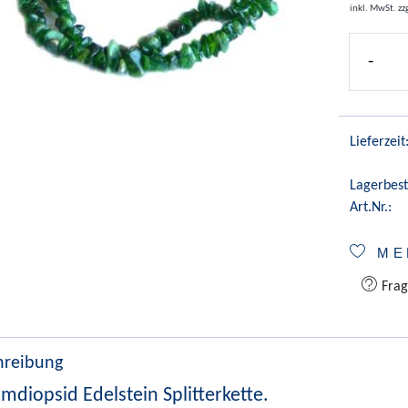
inkl. MwSt.
zz
-
Lieferzeit
Lagerbest
Art.Nr.:
ME
Frag
hreibung
mdiopsid Edelstein Splitterkette.