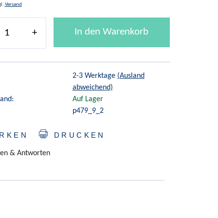
gl.
Versand
In den Warenkorb
+
:
2-3 Werktage
(Ausland
abweichend)
and:
Auf Lager
p479_9_2
RKEN
DRUCKEN
en & Antworten