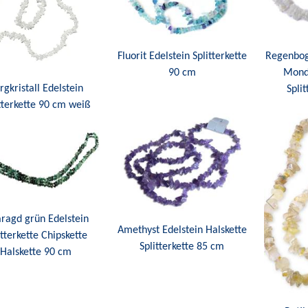
Fluorit Edelstein Splitterkette
Regenbog
90 cm
Monds
rgkristall Edelstein
Spli
tterkette 90 cm weiß
ragd grün Edelstein
Amethyst Edelstein Halskette
itterkette Chipskette
Splitterkette 85 cm
Halskette 90 cm