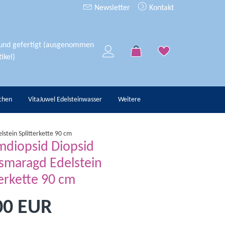
Newsletter
Kontakt
 und gefertigt (ausgenommen
ikel)
chen
VitaJuwel Edelsteinwasser
Weitere
stein Splitterkette 90 cm
diopsid Diopsid
smaragd Edelstein
terkette 90 cm
00 EUR