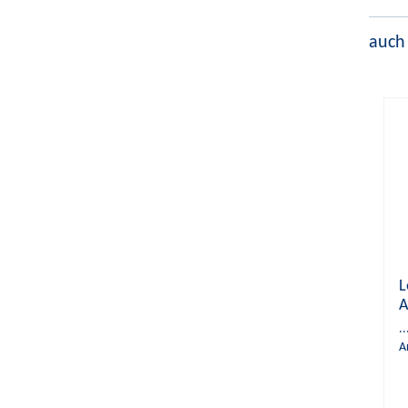
auch
L
A
o
.
A