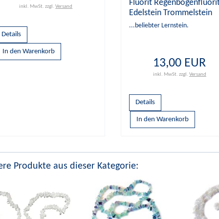
Fluorit Regenbogenfluori
inkl. MwSt.
zzgl.
Versand
Edelstein Trommelstein
Ketten Anhänger quer
...beliebter Lernstein.
gebohrt
Details
13,00 EUR
inkl. MwSt.
zzgl.
Versand
Details
re Produkte aus dieser Kategorie: