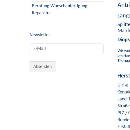
Antr
Beratung Wunschanfertigung
Reparatur
Läng
Splitt
Man k
Newsletter
Diops
Wir wei
anerkan
Therapi
Hers
Ulrike
Kontak
Land: 
Straße
PLZ / 
Bunde
E-Mail