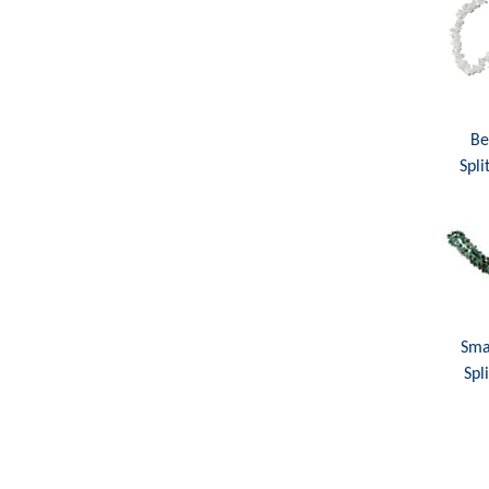
Be
Spli
Sma
Spl