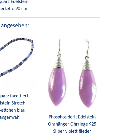
quarz Edelstein
tterkette 90 cm
 angesehen:
uarz facettiert
lstein Stretch
kettchen blau
Phosphosiderit Edelstein
ängenwahl
Ohrhänger Ohrringe 925
Silber violett flieder