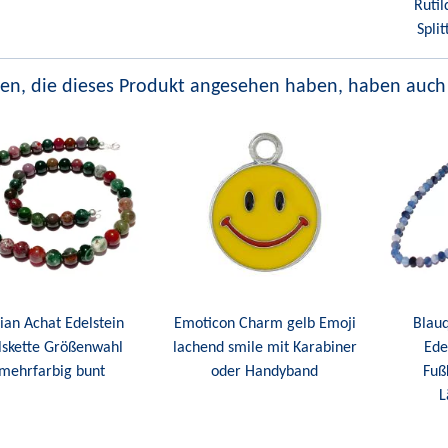
Rutil
Spli
en, die dieses Produkt angesehen haben, haben auch
ian Achat Edelstein
Emoticon Charm gelb Emoji
Blauq
lskette Größenwahl
lachend smile mit Karabiner
Ede
mehrfarbig bunt
oder Handyband
Fuß
L