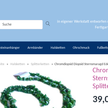
in eigener Werkstatt entworfen
Fertigart
lsteinanhänger
Armbänder
Halsketten
Ohrschmuck
Fußkett
eite
»
Halsketten
»
Splitterketten
»
Chromdiopsid Diopsid Sternsmaragd Edel
Chrom
Stern
Split
39,