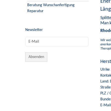
Ener
Beratung Wunschanfertigung
Läng
Reparatur
Splitt
Man k
Newsletter
Rhodo
Wir wei
anerkan
Therapi
Hers
Ulrike
Kontak
Land: 
Straße
PLZ / 
Bunde
E-Mail