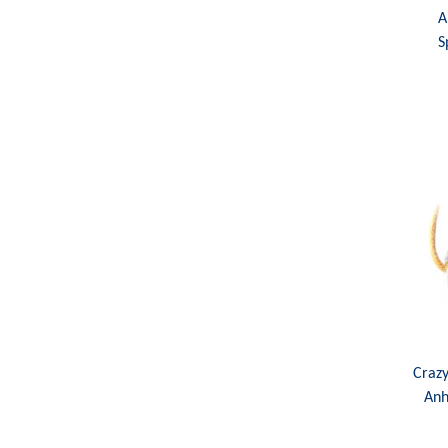
A
S
Crazy
Anh