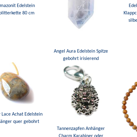
mazonit Edelstein
Edel
plitterkette 80 cm
Klappc
silb
Angel Aura Edelstein Spitze
gebohrt irisierend
 Lace Achat Edelstein
änger quer gebohrt
Tannenzapfen Anhänger
Charm Karabiner oder