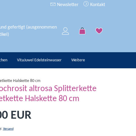
Newsletter
Kontakt
 und gefertigt (ausgenommen
ikel)
chen
VitaJuwel Edelsteinwasser
Weitere
getkette Halskette 80 cm
chrosit altrosa Splitterkette
tkette Halskette 80 cm
00 EUR
gl.
Versand