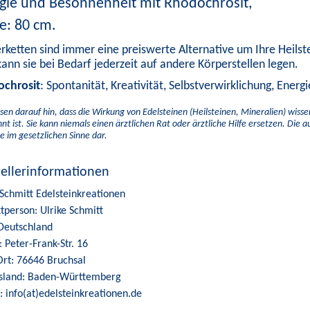
gie und Besonnenheit mit Rhodochrosit,
e: 80 cm.
erketten sind immer eine preiswerte Alternative um Ihre Heilste
ann sie bei Bedarf jederzeit auf andere Körperstellen legen.
chrosit
: Spontanität, Kreativität, Selbstverwirklichung, Ener
sen darauf hin, dass die Wirkung von Edelsteinen (Heilsteinen, Mineralien) wiss
nt ist. Sie kann niemals einen ärztlichen Rat oder ärztliche Hilfe ersetzen. Die 
e im gesetzlichen Sinne dar.
tellerinformationen
 Schmitt Edelsteinkreationen
tperson: Ulrike Schmitt
Deutschland
: Peter-Frank-Str. 16
Ort: 76646 Bruchsal
sland: Baden-Württemberg
: info(at)edelsteinkreationen.de