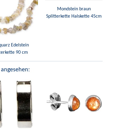
Mondstein braun
Splitterkette Halskette 45cm
quarz Edelstein
tterkette 90 cm
 angesehen: