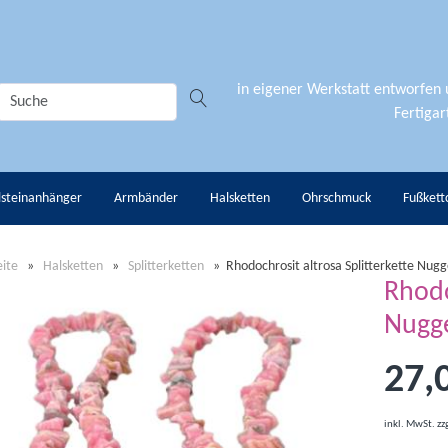
in eigener Werkstatt entworfen
Fertigart
lsteinanhänger
Armbänder
Halsketten
Ohrschmuck
Fußkett
eite
»
Halsketten
»
Splitterketten
»
Rhodochrosit altrosa Splitterkette Nug
Rhodo
Nugge
27,
inkl. MwSt.
zz