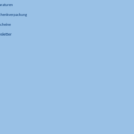
araturen
chenkverpackung
scheine
sletter