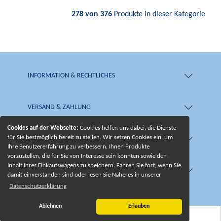
278 von 376
Produkte in dieser Kategorie
INFORMATION & RECHTLICHES
VERSAND & ZAHLUNG
Cookies auf der Webseite:
Cookies helfen uns dabei, die Dienste
für Sie bestmöglich bereit zu stellen. Wir setzen Cookies ein, um
SHOP & SERVICE
Ihre Benutzererfahrung zu verbessern, Ihnen Produkte
vorzustellen, die für Sie von Interesse sein könnten sowie den
Inhalt Ihres Einkaufswagens zu speichern. Fahren Sie fort, wenn Sie
UNSERE BESONDERHEITEN
damit einverstanden sind oder lesen Sie Näheres in unserer
Datenschutzerklärung
Ablehnen
Erlauben
© 2026 -
Edelsteinkreationen