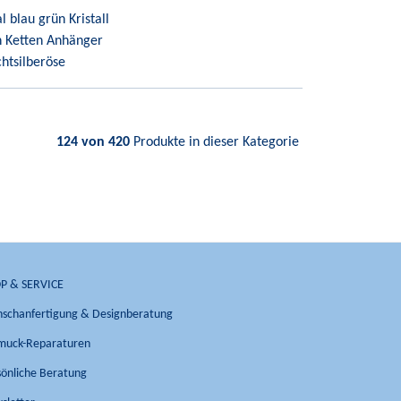
 blau grün Kristall
n Ketten Anhänger
chtsilberöse
124 von 420
Produkte in dieser Kategorie
P & SERVICE
schanfertigung & Designberatung
muck-Reparaturen
sönliche Beratung