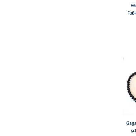
Wa
Fuß
Gaga
sc