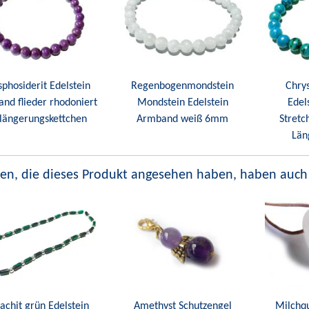
phosiderit Edelstein
Regenbogenmondstein
Chrys
nd flieder rhodoniert
Mondstein Edelstein
Edel
längerungskettchen
Armband weiß 6mm
Stret
Län
en, die dieses Produkt angesehen haben, haben auch
achit grün Edelstein
Amethyst Schutzengel
Milchq