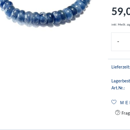
59,
inkl. MwSt.
zz
-
Lieferzeit
Lagerbest
Art.Nr.:
ME
Frag