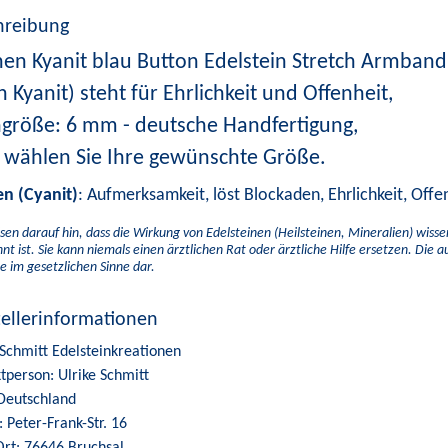
hreibung
hen Kyanit blau Button Edelstein Stretch Armband 
h Kyanit) steht für Ehrlichkeit und Offenheit,
ngröße: 6 mm - deutsche Handfertigung,
e wählen Sie Ihre gewünschte Größe.
en (Cyanit)
: Aufmerksamkeit, löst Blockaden, Ehrlichkeit, Offe
sen darauf hin, dass die Wirkung von Edelsteinen (Heilsteinen, Mineralien) wiss
nt ist. Sie kann niemals einen ärztlichen Rat oder ärztliche Hilfe ersetzen. Die 
e im gesetzlichen Sinne dar.
tellerinformationen
 Schmitt Edelsteinkreationen
tperson: Ulrike Schmitt
Deutschland
: Peter-Frank-Str. 16
Ort: 76646 Bruchsal