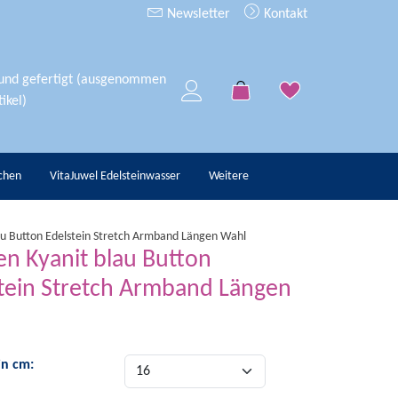
Newsletter
Kontakt
 und gefertigt (ausgenommen
ikel)
chen
VitaJuwel Edelsteinwasser
Weitere
lau Button Edelstein Stretch Armband Längen Wahl
en Kyanit blau Button
tein Stretch Armband Längen
in cm: