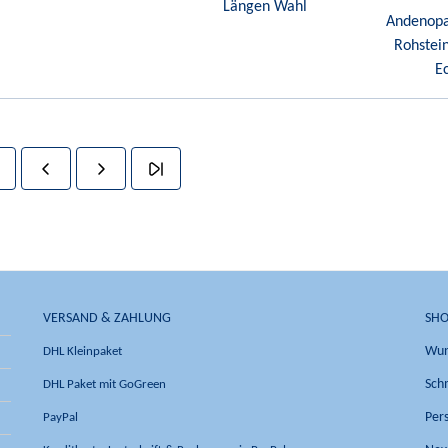
Längen Wahl
Andenopal
Rohstei
E
VERSAND & ZAHLUNG
SHO
DHL Kleinpaket
Wun
DHL Paket mit GoGreen
Sch
PayPal
Per