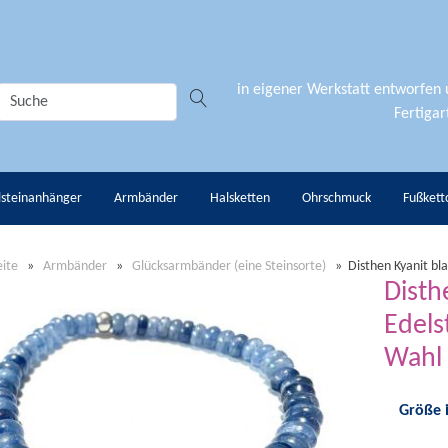
in eigener Werkstatt entworfen
Fertigart
lsteinanhänger
Armbänder
Halsketten
Ohrschmuck
Fußkett
eite
»
Armbänder
»
Glücksarmbänder (eine Steinsorte)
»
Disthen Kyanit b
Disth
Edels
Wahl
Größe 