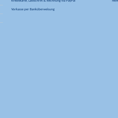
Kreditkarte, Lastschrift & Rechnung via PayPal
New
Vorkasse per Banküberweisung