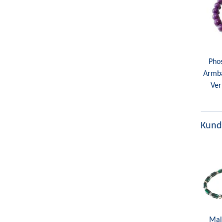
Phos
Armba
Ver
Kund
Mal