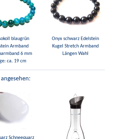
okoll blaugrün
Onyx schwarz Edelstein
stein Armband
Kugel Stretch Armband
charmband 6 mm
Längen Wahl
ge: ca. 19 cm
 angesehen:
uarz Schneequarz