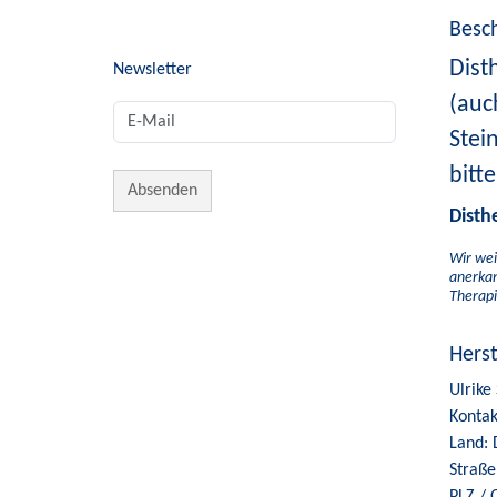
Besc
Dist
Newsletter
(auc
Stei
bitt
Disth
Wir wei
anerkan
Therapi
Hers
Ulrike
Kontak
Land: 
Straße
PLZ / 