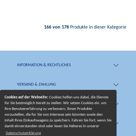
166 von 178
Produkte in dieser Kategorie
INFORMATION & RECHTLICHES
VERSAND & ZAHLUNG
Cookies auf der Webseite:
Cookies helfen uns dabei, die Dienste
für Sie bestmöglich bereit zu stellen. Wir setzen Cookies ein, um
SHOP & SERVICE
Ihre Benutzererfahrung zu verbessern, Ihnen Produkte
vorzustellen, die für Sie von Interesse sein könnten sowie den
Inhalt Ihres Einkaufswagens zu speichern. Fahren Sie fort, wenn Sie
UNSERE BESONDERHEITEN
damit einverstanden sind oder lesen Sie Näheres in unserer
Datenschutzerklärung