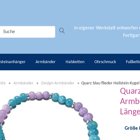
in eigener Werkstatt entworfen
Fertigart
lsteinanhänger
Armbänder
Halsketten
Ohrschmuck
Fußkett
eite
»
Armbänder
»
Design-Armbänder
»
Quarz blau flieder Heilstein Kug
Quarz
Armba
Läng
Größe 