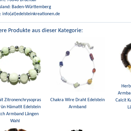
sland: Baden-Württemberg
: info(at)edelsteinkreationen.de
re Produkte aus dieser Kategorie:
Herb
Armba
it Zitronenchrysopras
Chakra Wire Draht Edelstein
Calcit 
rün Hämatit Edelstein
Armband
L
etch Armband Längen
Wahl