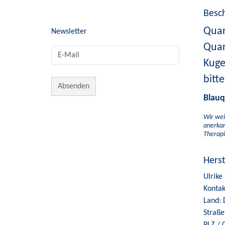
Besc
Quar
Newsletter
Quar
Kuge
bitt
Blauq
Wir wei
anerkan
Therapi
Hers
Ulrike
Kontak
Land: 
Straße
PLZ / 