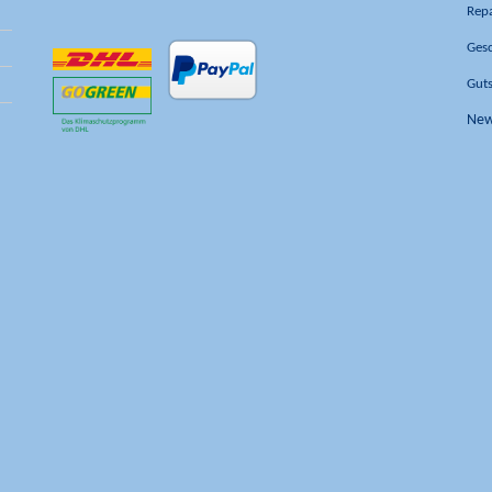
Rep
Ges
Gut
New