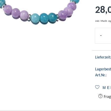
28,
inkl. MwSt.
zz
-
Lieferzeit
Lagerbest
Art.Nr.:
ME
Frag