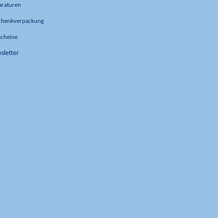
araturen
chenkverpackung
scheine
sletter