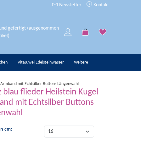
Newsletter
Kontakt
 und gefertigt (ausgenommen
ikel)
chen
VitaJuwel Edelsteinwasser
Weitere
el Armband mit Echtsilber Buttons Längenwahl
 blau flieder Heilstein Kugel
nd mit Echtsilber Buttons
enwahl
in cm: