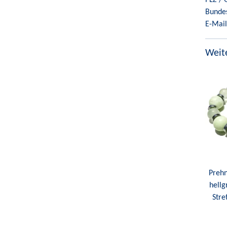
Bunde
E-Mail
Weite
Prehn
hellg
Str