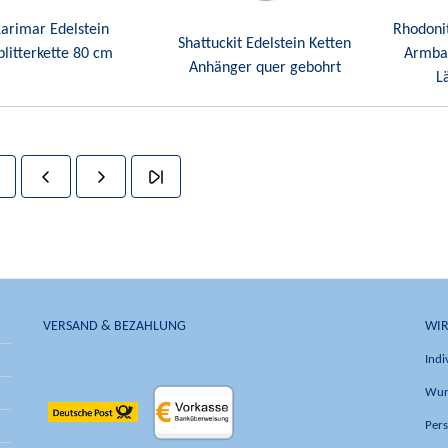
Larimar Edelstein
Rhodonit
Shattuckit Edelstein Ketten
plitterkette 80 cm
Armba
Anhänger quer gebohrt
L
VERSAND & BEZAHLUNG
WIR
Indi
Wun
Pers