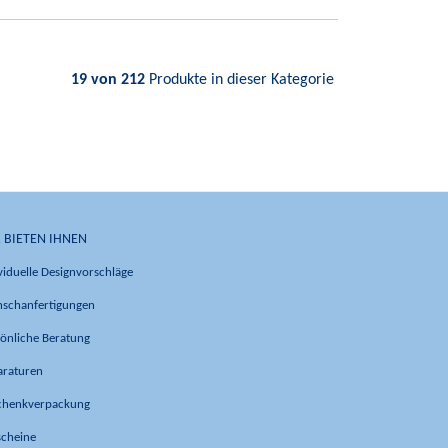
19 von 212
Produkte in dieser Kategorie
 BIETEN IHNEN
viduelle Designvorschläge
schanfertigungen
önliche Beratung
araturen
chenkverpackung
scheine