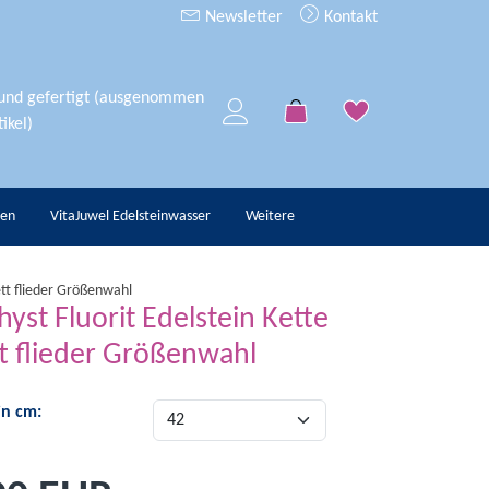
Newsletter
Kontakt
 und gefertigt (ausgenommen
ikel)
hen
VitaJuwel Edelsteinwasser
Weitere
ett flieder Größenwahl
yst Fluorit Edelstein Kette
tt flieder Größenwahl
in cm: