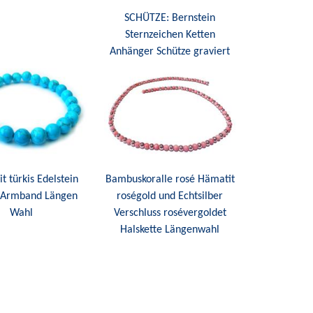
SCHÜTZE: Bernstein
Sternzeichen Ketten
Anhänger Schütze graviert
t türkis Edelstein
Bambuskoralle rosé Hämatit
h Armband Längen
roségold und Echtsilber
Wahl
Verschluss rosévergoldet
Halskette Längenwahl