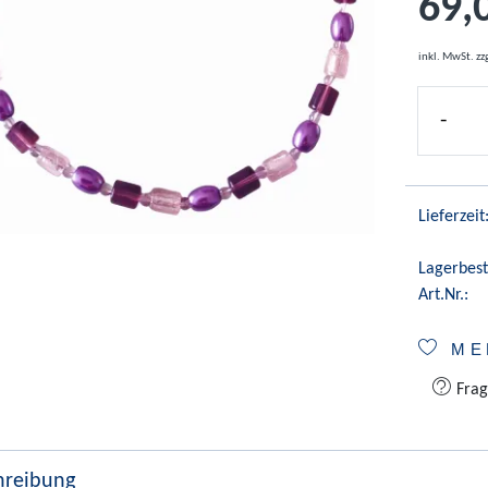
69,
inkl. MwSt.
zz
-
Lieferzeit
Lagerbest
Art.Nr.:
ME
Frag
hreibung