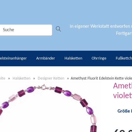
in eigener Werkstatt entworfen
Fertigart
elsteinanhänger
Armbänder
Halsketten
Ohrringe
Fußkettc
eite
»
Halsketten
»
Designer Ketten
»
Amethyst Fluorit Edelstein Kette viol
Ameth
viole
Größe 