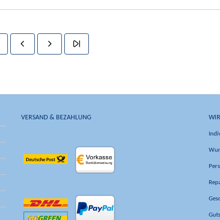
VERSAND & BEZAHLUNG
WIR
Indi
Wun
Pers
Rep
Ges
Gut