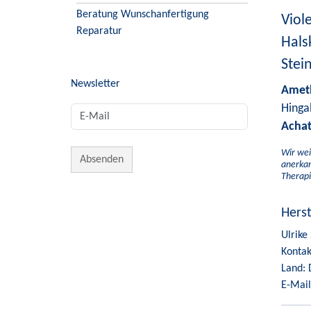
Beratung Wunschanfertigung
Viol
Reparatur
Hals
Stei
Newsletter
Amet
Hinga
Acha
Wir wei
anerkan
Therapi
Hers
Ulrike
Kontak
Land: 
E-Mail