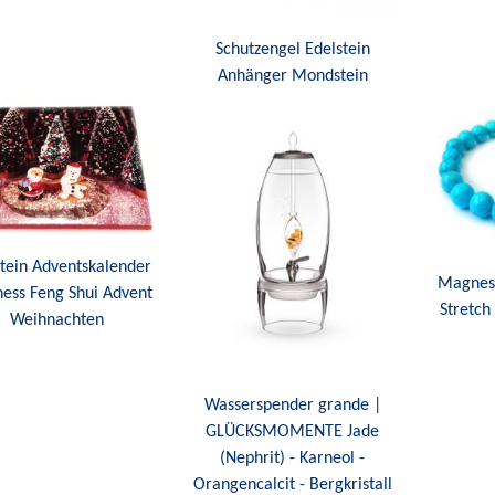
Schutzengel Edelstein
Anhänger Mondstein
stein Adventskalender
Magnesi
ness Feng Shui Advent
Stretc
Weihnachten
Wasserspender grande |
GLÜCKSMOMENTE Jade
(Nephrit) - Karneol -
Orangencalcit - Bergkristall