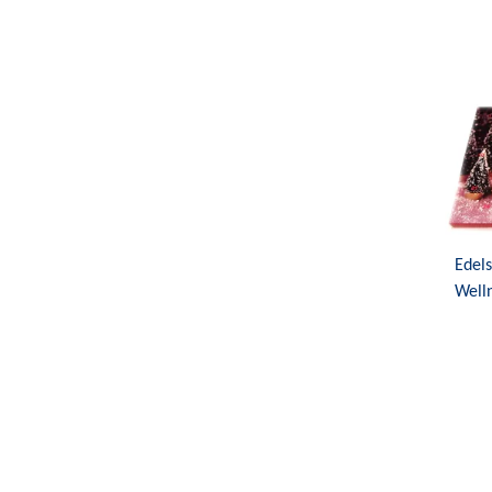
Edel
Well