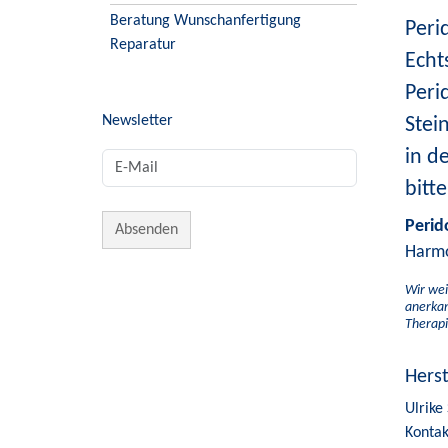
Beratung Wunschanfertigung
Peri
Reparatur
Echt
Peri
Newsletter
Stei
in d
bitt
Perid
Harmo
Wir wei
anerkan
Therapi
Hers
Ulrike
Kontak