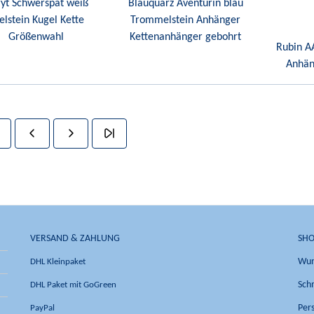
yt Schwerspat weiß
Blauquarz Aventurin blau
elstein Kugel Kette
Trommelstein Anhänger
Größenwahl
Kettenanhänger gebohrt
Rubin AA
Anhän
VERSAND & ZAHLUNG
SHO
DHL Kleinpaket
Wun
DHL Paket mit GoGreen
Sch
PayPal
Per