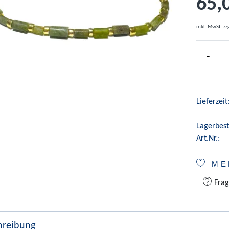
65,
inkl. MwSt.
zz
-
Lieferzeit
Lagerbest
Art.Nr.:
ME
Frag
hreibung