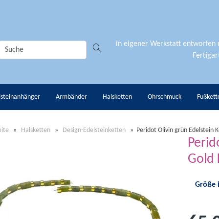
in eigener Werkstatt entworfen
Fertigart
lsteinanhänger
Armbänder
Halsketten
Ohrschmuck
Fußkett
eite
»
Halsketten
»
Design-Edelsteinketten
»
Peridot Olivin grün Edelstein 
Perid
Gold 
Größe 