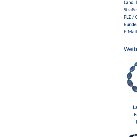
Land: 
Straße
PLZ / 
Bunde
E-Mail
Weite
La
E