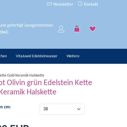
Newsletter
Kontakt
 und gefertigt (ausgenommen
ikel)
chen
VitaJuwel Edelsteinwasser
Weitere
Kette Gold Keramik Halskette
ot Olivin grün Edelstein Kette
Keramik Halskette
in cm: