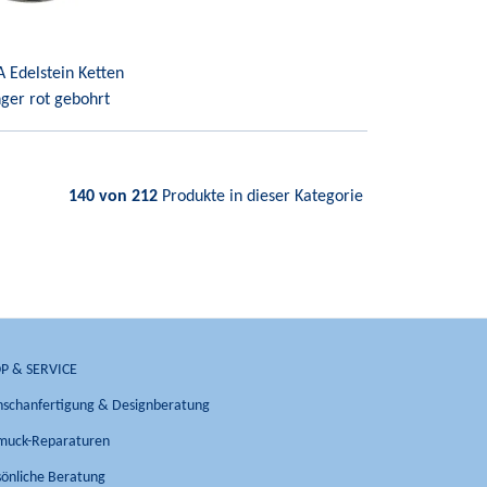
 Edelstein Ketten
ger rot gebohrt
140 von 212
Produkte in dieser Kategorie
P & SERVICE
schanfertigung & Designberatung
muck-Reparaturen
sönliche Beratung