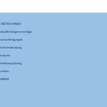
 BIETEN IHNEN
viduelle Designvorschläge
schanfertigungen
önliche Beratung
araturen
chenkverpackung
scheine
sletter