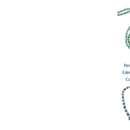
Per
Edel
Co