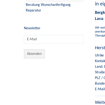
in e
Beratung Wunschanfertigung
Reparatur
Bergkr
Lava
:
Wir wei
Newsletter
anerkan
Therapi
Hers
Ulrike
Kontak
Land: 
Straße
PLZ / 
Bunde
E-Mail
Weite