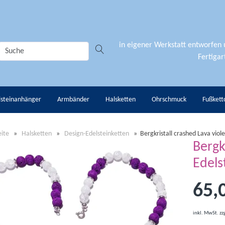
in eigener Werkstatt entworfen
Fertigart
lsteinanhänger
Armbänder
Halsketten
Ohrschmuck
Fußkett
eite
»
Halsketten
»
Design-Edelsteinketten
»
Bergkristall crashed Lava viol
Bergk
Edels
65,
inkl. MwSt.
zz