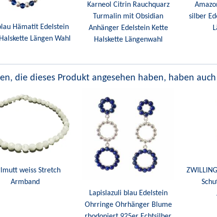
Karneol Citrin Rauchquarz
Amazon
Turmalin mit Obsidian
silber Ed
blau Hämatit Edelstein
Anhänger Edelstein Kette
L
Halskette Längen Wahl
Halskette Längenwahl
en, die dieses Produkt angesehen haben, haben auch
lmutt weiss Stretch
ZWILLINGE
Armband
Schu
Lapislazuli blau Edelstein
Ohrringe Ohrhänger Blume
rhodoniert 925er Echtsilber