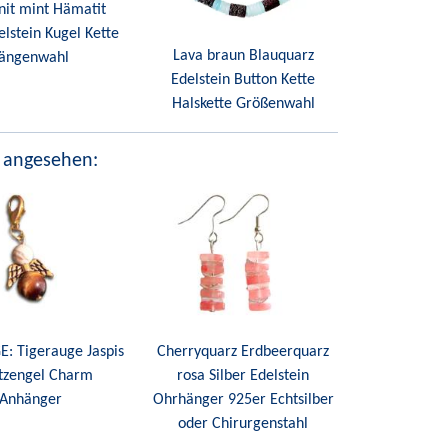
it mint Hämatit
elstein Kugel Kette
Lava braun Blauquarz
ängenwahl
Edelstein Button Kette
Halskette Größenwahl
 angesehen:
: Tigerauge Jaspis
Cherryquarz Erdbeerquarz
tzengel Charm
rosa Silber Edelstein
Anhänger
Ohrhänger 925er Echtsilber
oder Chirurgenstahl