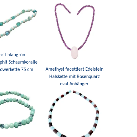
orit blaugrün
hit Schaumkoralle
Amethyst facettiert Edelstein
Powerkette 75 cm
Halskette mit Rosenquarz
oval Anhänger