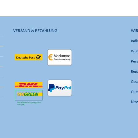
VERSAND & BEZAHLUNG
WIR
Indi
Wun
Pers
Rep
Ges
Gut
New