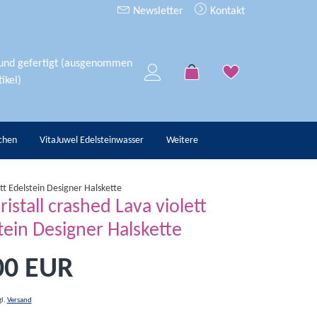
Newsletter
Kontakt
 und gefertigt (ausgenommen
ikel)
chen
VitaJuwel Edelsteinwasser
Weitere
ett Edelstein Designer Halskette
ristall crashed Lava violett
tein Designer Halskette
00 EUR
gl.
Versand