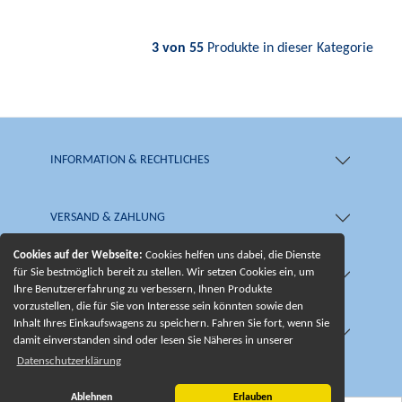
3 von 55
Produkte in dieser Kategorie
INFORMATION & RECHTLICHES
VERSAND & ZAHLUNG
Cookies auf der Webseite:
Cookies helfen uns dabei, die Dienste
für Sie bestmöglich bereit zu stellen. Wir setzen Cookies ein, um
SHOP & SERVICE
Ihre Benutzererfahrung zu verbessern, Ihnen Produkte
vorzustellen, die für Sie von Interesse sein könnten sowie den
Inhalt Ihres Einkaufswagens zu speichern. Fahren Sie fort, wenn Sie
UNSERE BESONDERHEITEN
damit einverstanden sind oder lesen Sie Näheres in unserer
Datenschutzerklärung
Ablehnen
Erlauben