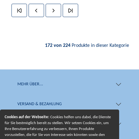
172 von 224
Produkte in dieser Kategorie
MEHR ÜBER...
VERSAND & BEZAHLUNG
Cookies auf der Webseite:
Cookies helfen uns dabei, die Dienste
für Sie bestmöglich bereit zu stellen. Wir setzen Cookies ein, um
WIR BIETEN IHNEN
Ihre Benutzererfahrung zu verbessern, Ihnen Produkte
vorzustellen, die für Sie von Interesse sein könnten sowie den