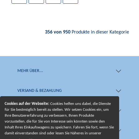
356 von 950
Produkte in dieser Kategorie
MEHR ÜBER...
VERSAND & BEZAHLUNG
Cookies auf der Webseite:
Cookies helfen uns dabei, die Dienste
für Sie bestmöglich bereit zu stellen. Wir setzen Cookies ein, um
WIR BIETEN IHNEN
Ihre Benutzererfahrung zu verbessern, Ihnen Produkte
vorzustellen, die für Sie von Interesse sein könnten sowie den
Inhalt Ihres Einkaufswagens zu speichern. Fahren Sie fort, wenn Sie
UNSERE EXTRAS
damit einverstanden sind oder lesen Sie Näheres in unserer