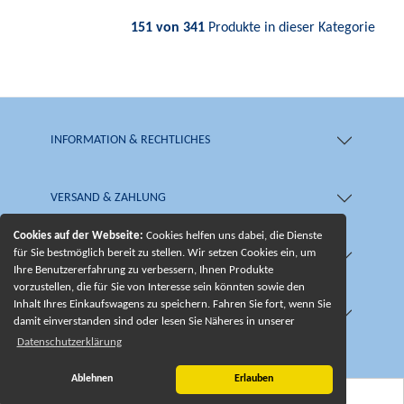
151 von 341
Produkte in dieser Kategorie
INFORMATION & RECHTLICHES
VERSAND & ZAHLUNG
Cookies auf der Webseite:
Cookies helfen uns dabei, die Dienste
für Sie bestmöglich bereit zu stellen. Wir setzen Cookies ein, um
SHOP & SERVICE
Ihre Benutzererfahrung zu verbessern, Ihnen Produkte
vorzustellen, die für Sie von Interesse sein könnten sowie den
Inhalt Ihres Einkaufswagens zu speichern. Fahren Sie fort, wenn Sie
UNSERE BESONDERHEITEN
damit einverstanden sind oder lesen Sie Näheres in unserer
Datenschutzerklärung
Ablehnen
Erlauben
© 2026 -
Edelsteinkreationen