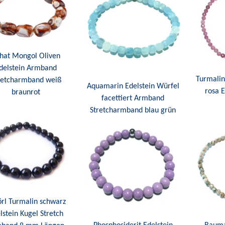
hat Mongol Oliven
delstein Armband
Turmalin 
retcharmband weiß
Aquamarin Edelstein Würfel
rosa E
braunrot
facettiert Armband
Stretcharmband blau grün
örl Turmalin schwarz
lstein Kugel Stretch