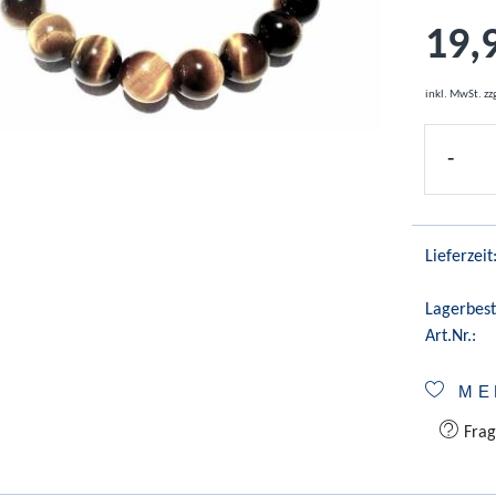
19,
inkl. MwSt.
zz
-
Lieferzeit
Lagerbest
Art.Nr.:
ME
Frag