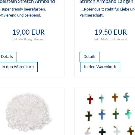
delstein Stretch Armband
Stretch Armband Längen
ängen Wahl
Wahl
..super trendy beerefarben.
...Rosenquarz steht für Liebe un
ktivierend und belebend.
Partnerschaft.
19,00 EUR
19,50 EUR
inkl. MwSt.
zzgl.
Versand
inkl. MwSt.
zzgl.
Versand
Details
Details