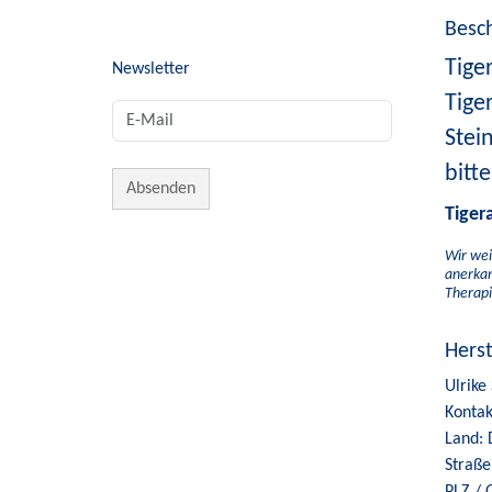
Besc
Tige
Newsletter
Tige
Stei
bitt
Tiger
Wir wei
anerkan
Therapi
Hers
Ulrike
Kontak
Land: 
Straße
PLZ / 