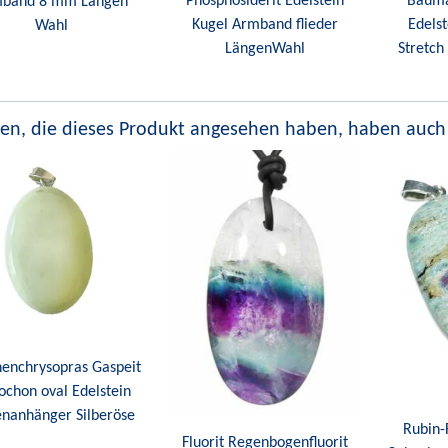
Phosphosiderit Edelstein
Bauma
band 8 mm Längen
Kugel Armband flieder
Edels
Wahl
LängenWahl
Stretc
en, die dieses Produkt angesehen haben, haben auch
nenchrysopras Gaspeit
ochon oval Edelstein
enanhänger Silberöse
Rubin-
Fluorit Regenbogenfluorit