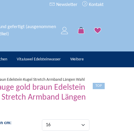
Newsletter
Kontakt
 und gefertigt (ausgenommen
ikel)
chen
VitaJuwel Edelsteinwasser
Weitere
raun Edelstein Kugel Stretch Armband Längen Wahl
auge gold braun Edelstein
TOP
 Stretch Armband Längen
in cm: