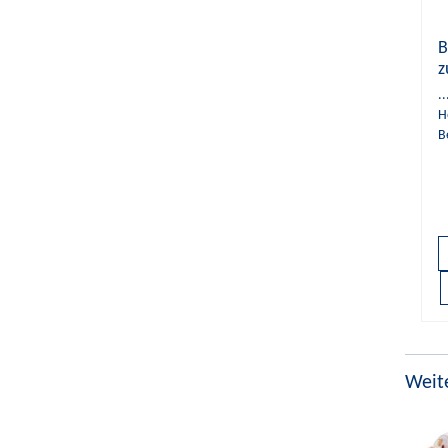
B
z
.
H
B
Weite