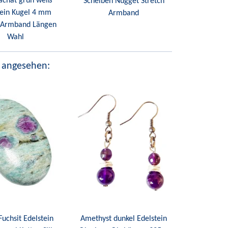
chat grün weiß
Scheiben Nugget Stretch
tein Kugel 4 mm
Armband
h Armband Längen
Wahl
 angesehen:
Fuchsit Edelstein
Amethyst dunkel Edelstein