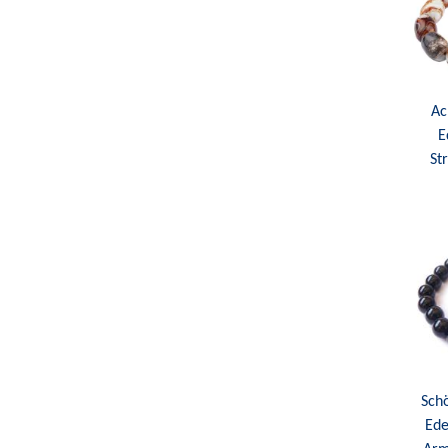
Ac
E
St
Sch
Ede