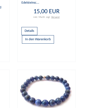
Edelsteinsc...
d
15,00 EUR
inkl. MwSt.
zzgl.
Versand
Details