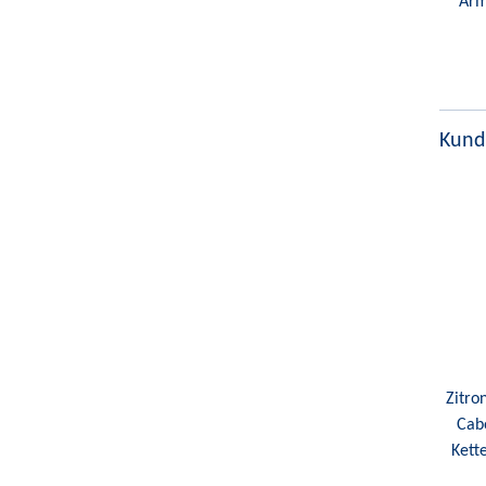
Arm
Kund
Zitro
Cab
Kett