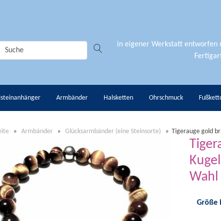
in eigener Werkstatt entworfen
Fertigart
lsteinanhänger
Armbänder
Halsketten
Ohrschmuck
Fußkett
eite
»
Armbänder
»
Glücksarmbänder (eine Steinsorte)
»
Tigerauge gold b
Tiger
Kugel
Wahl
Größe 