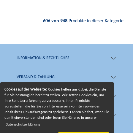
606 von 948
Produkte in dieser Kategorie
INFORMATION & RECHTLICHES
VERSAND & ZAHLUNG
Cookies auf der Webseite:
Cookies helfen uns dabei, die Dienste
für Sie bestmöglich bereit zu stellen. Wir setzen Cookies ein, um
SHOP & SERVICE
Ihre Benutzererfahrung zu verbessern, Ihnen Produkte
vorzustellen, die für Sie von Interesse sein könnten sowie den
Inhalt Ihres Einkaufswagens zu speichern. Fahren Sie fort, wenn Sie
UNSERE BESONDERHEITEN
damit einverstanden sind oder lesen Sie Näheres in unserer
Datenschutzerklärung